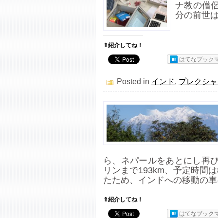
ナ教の僧
分の前世は
⇑紹介してね！
はてなブック
Posted in
インド
,
プレクシャ
ら、ネパールをあとにし再び
リンまで193km、予定時間
たため、インドへの移動の車に
⇑紹介してね！
はてなブック