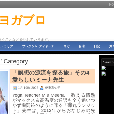
HO
ヨガブロ
々思うことなどを記していきます。
ストラリア
プレクシャ･ディヤーナ
ヨガ
台湾
日記
沖
’ Category
「瞑想の源流を探る旅」その4
愛らしいミーナ先生
1月 19th, 2023
伊東真知子
Yoga Teacher Mis Meena 教える情熱
がマックス＆高温度の通訳も全く追いつ
かず機関銃のように喋る「弾丸ランジッ
ト」先生は、2013年からおなじみの先