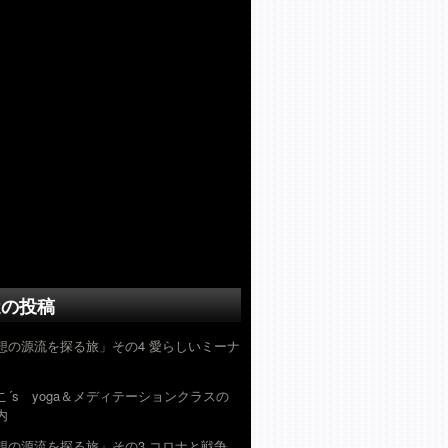
近の投稿
想の源流を探る旅」その4 愛らしいミーナ
こ´s yoga＆メディテーションクラスの
内
想の源流を探る旅」その3 コロナと戦争