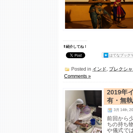
⇑紹介してね！
はてなブック
Posted in
インド
,
プレクシャ
Comments »
2019
有・無執
3月 14th, 2
前回から
ちの持ち
や儀式で