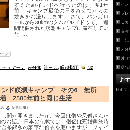
イン
するためインドへ行ったのは丁度1年
前。 キャンプ最後の日を終えてからの
プレ
続きをお送りします。 さて、バンガロ
ヨガ
ールから30kmのクムバルゴドゥで、1週
間開催された瞑想キャンプに滞在してい
台湾
た […]
日記
未分
マーク
沖ヨ
瞑想
･ディヤーナ
,
未分類
,
沖ヨガ
,
瞑想指圧
No
お
日本プレ
年インド瞑想キャンプ その6 無所
着 2500年前と同じ生活
020
伊東真知子
少し間が開きましたが、今回は僧や尼僧さんた
物のお話。 日本の仏教では、僧侶は冠婚葬祭時
は金糸銀糸の豪華な僧衣を纏いますが、ジャイ