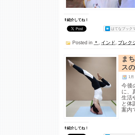
⇑紹介してね！
はてなブック
Posted in
＊
,
インド
,
プレク
まち
ス
1月 
今後
に、
生活
と体
案内
⇑紹介してね！