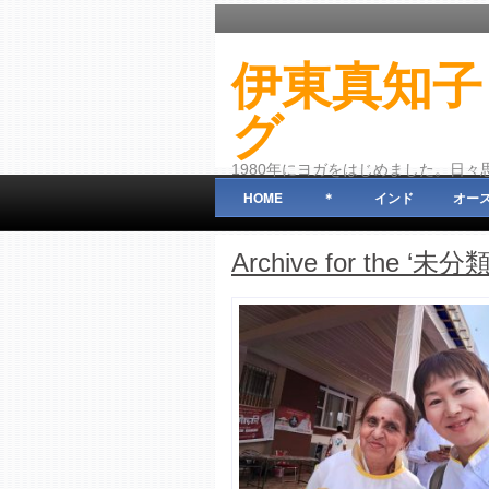
伊東真知子
グ
1980年にヨガをはじめました。日
HOME
＊
インド
オー
Archive for the ‘未分類