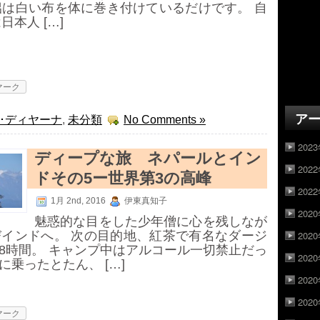
侶は白い布を体に巻き付けているだけです。 自
日本人 […]
マーク
ア
･ディヤーナ
,
未分類
No Comments »
202
ディープな旅 ネパールとイン
202
ドその5ー世界第3の高峰
202
1月 2nd, 2016
伊東真知子
202
魅惑的な目をした少年僧に心を残しなが
202
インドへ。 次の目的地、紅茶で有名なダージ
は8時間。 キャンプ中はアルコール一切禁止だっ
202
乗ったとたん、 […]
202
202
マーク