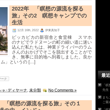
2022年 「瞑想の源流を探る
旅」その2 瞑想キャンプでの
生活
12月 16th, 2022
伊東真知子
ピッカピカの新宿舎と食堂棟 スマホ
のナビでラドヌーンの町の細い道に迷い
込んだ私たちは、神業ドライバーのラム
さんのおかげでそこを脱出することがで
き、無事に目的地へ到着しました。良か
ム」というの […]
最
マーク
「瞑
先生
シャ･ディヤーナ
,
未分類
No Comments »
まち
ご案
2年 「瞑想の源流を探る旅」その１
「瞑