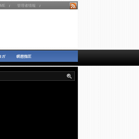
ME
管理者情報
ヨガ
瞑想指圧