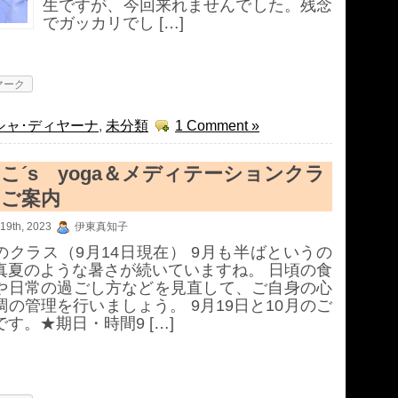
生ですが、今回来れませんでした。残念
でガッカリでし […]
マーク
シャ･ディヤーナ
,
未分類
1 Comment »
こ´s yoga＆メディテーションクラ
のご案内
19th, 2023
伊東真知子
のクラス（9月14日現在） 9月も半ばというの
真夏のような暑さが続いていますね。 日頃の食
や日常の過ごし方などを見直して、ご自身の心
調の管理を行いましょう。 9月19日と10月のご
です。★期日・時間9 […]