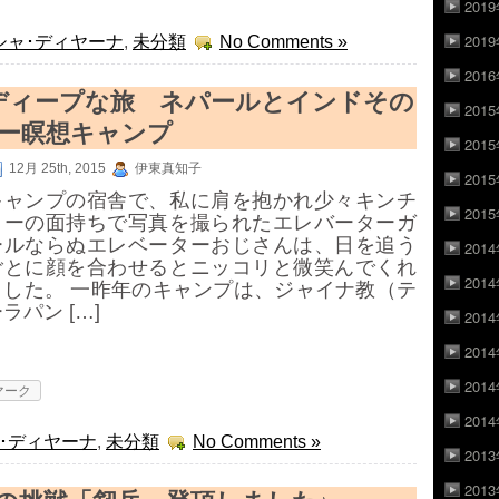
201
201
シャ･ディヤーナ
,
未分類
No Comments »
201
ディープな旅 ネパールとインドその
201
2ー瞑想キャンプ
201
12月 25th, 2015
伊東真知子
201
キャンプの宿舎で、私に肩を抱かれ少々キンチ
201
ョーの面持ちで写真を撮られたエレバーターガ
ールならぬエレベーターおじさんは、日を追う
201
ごとに顔を合わせるとニッコリと微笑んでくれ
201
ました。 一昨年のキャンプは、ジャイナ教（テ
ラパン […]
201
201
201
マーク
201
･ディヤーナ
,
未分類
No Comments »
201
201