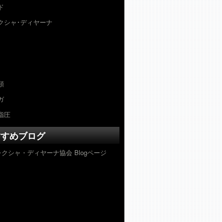
ド
クシャ･ディヤーナ
類
ガ
指圧
すすめブログ
クシャ・ディヤーナ協会 Blogページ