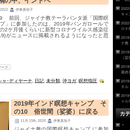
禍の中、インドへ
20
 2022
伊東真知子
キャ
D‑19 前回、ジャイナ教テーラパンタ派「国際瞑
20
プ」に参加したのは、2019年バンガロールで
ロナ
の2ケ月後くらいに新型コロナウイルス感染症
ID-19)がニュースに掲載されるようになったと思
20
ナ教
20
（娑
20
マーク
最終
20
シャ･ディヤーナ
,
日記
,
未分類
,
沖ヨガ
,
瞑想指圧
キル
20
ャル
2019年インド瞑想キャンプ そ
の10 俗世間（娑婆）に戻る
カ
11月 15th, 2020
伊東真知子
＊
ジャイナ教の国際瞑想キャンプ に参加