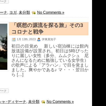
マーク
ヤーナ
,
ヨガ
,
未分類
No Comments »
「瞑想の源流を探る旅」その3
コロナと戦争
1月 13th, 2023
伊東真知子
初日の目覚め 新しい宿泊棟には館内
放送設備が設置され、初日は5時ぴった
りに麗しい女性（多分、ムムクシュ 尼
さんになるために勉強している女学生）
の歌声による「アラハン」で目を覚まし
ました。爽やかである♪ マ・・・翌日か
ら […]
マーク
シャ･ディヤーナ
,
未分類
No Comments »