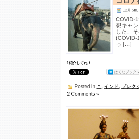
コロナ
12月 5th,
COVI
想キャン
した。そ
(COV
っ […]
⇑紹介してね！
はてなブック
Posted in
＊
,
インド
,
プレク
2 Comments »