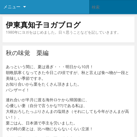
メニュー
伊東真知子ヨガブログ
1980年にヨガをはじめました。日々思うことなどを記していきます。
秋の味覚 栗編
あっという間に、夏は過ぎ・・・明日から10月！
朝晩肌寒くなってきた今日この頃ですが、秋と言えば食べ物が一段と
美味しい季節ですネ。
お知り合いから栗をたくさん頂きました。
バンザーイ！
連れ合いが半月に渡る海外ロケから帰国後に、
心優しい妻（自分で言うかな?!?)である私は、
大根おろしたっぷりさんまの塩焼き（それにしても今年がさんまが高
い！）、
栗ごはん、日本酒で亭主を労いました。
その時の栗とは、比べ物にならないくらい立派！