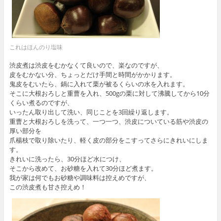
これはほんのり塩味
渋皮煮は渋皮をむかなくて良いので、楽なのですが、
皮をむかない分、ちょっとだけ手間と時間がかかります。
鬼皮をむいたら、鍋に入れて栗が被るくらいの水を入れます。
そこに大根おろしと重曹を入れ、500gの栗に対して沸騰してから10分
くらい煮るのですが、
いったん取り出して洗い、同じことを3回繰り返します。
重曹と大根おろしを洗って、一つ一つ、渋皮についている筋や渋皮の
厚い部分を
爪楊枝で取り除いたり、軽く皮の部分をこすってさらにきれいにしま
す。
きれいに洗ったら、30分ほど水につけ、
そこから改めて、お砂糖を入れて30分ほど煮ます。
我が家は何でもお砂糖や調味料は控えめですが、
この渋皮煮も甘さ控えめ！