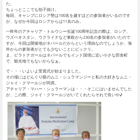
た。
ちょっとここでも拍子抜け。
毎回、キャンプにロシア勢は100名を越すほどの参加者がいるのです
が、なぜか今回はロシアからは11名のみ。
一昨年のアチャリア・トルウシー生誕100周年記念の際は、ロシア、
ウズベキスタン、ウクライナなど東欧から230名の参加者がいたので
すが、今回は開催地がネパールだからという理由なのでしょうか、海
外からの参加者がとても少ないことにビックリ。
ま、ビラトナガールはネパールでもインド国境に近い小さな田舎町
で、観光地でもないからなぁ。
で・・・いよいよ受賞式が始まりました。
その場にはどんぐり眼のムニ・シュラマンジーと私の大好きなムニ・
ジャイ・クマールジが同席。
アチャリア・マハー・シュラーマンは・・・そこにはいませんでした
が、この際、ジャイ・クマールジがいてくれたらそれで良いや♪