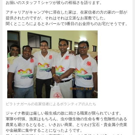
お揃いのスタッフＴシャツが彼らの裕福さを語ります。
アチャリアがキャンプ中に滞在した家は、在家信者の方の家の一部が
提供されたのですが、それはそれは立派なお屋敷でした。
聞くとこころによるとネパールで3番目のお金持ちのお宅だそうです。
ビラトナガールの在家信者によるボランティアの人たち
ジャイナ教徒は厳しい殺生戒の故に就ける職業が限られています。
軍隊や狩猟、漁業はもちろん、虫や微生物の生命を奪う危険性のある
農業も避けるとなると、いきおい商業、とりわけ宝石・貴金属小売業
や金融業に集中することになったようです。