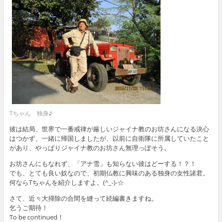
Tちゃん 独身♪
彼は結局、世界で一番戒律が厳しいジャイナ教のお坊さんになる決心
はつかず、一緒に帰国しましたが、以前に自衛隊に所属していたこと
があり、やっぱりジャイナ教のお坊さん無理っぽそう。
お坊さんにもなれず、「アナ雪」も知らない彼はどーする！？！
でも、とても良い奴なので、初期仏教に興味のある独身の女性諸君。
何ならTちゃんを紹介しますよ。(^_-)-☆
さて、近々大掃除の合間を縫って続編書きますね。
乞うご期待！
To be continued！