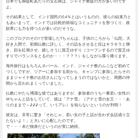
日本でも御徒町あたりの宝石商は、ジャイナ教徒の方が多いのです
よ。
その結果として、インド国民の0.4％とはいうものの、彼らの結束力と
もあいまって、インドでは比較的裕福なコミュニティを形づくり、政
財界にも力を持つ人が多いのだそうな。
このブログのその1で登場したTちゃんは、子供のころから「仏陀」大
好き人間で、初期仏教に詳しく、その話をさせると目はキラキラと輝
き、顔を紅潮させ、嬉しそうに貧乏ゆすり（コーフンするので貧乏ゆ
すりでバランスをとるのか・・・？？？）をしながら喋り捲ります。
海外旅行はもちろんネパール、インド、ジャイナ教のムニなど初めて
づくしですが、ツアーに参加する前から、キャンプに参加したらその
ままジャイナ教のお坊さんになってしまうのではないかと、周囲の仲
間から言われまくっていました。
仏教にやたら博識な彼ではありますが、参加者のうち一番若い女性の
Ｍちゃんと話をしていて、彼は「アナ雪」（アナと雪の女王・・・あ
りのままで～♪♪♪って、いうアレ）を知らないというのが判明！
彼女は、非常に驚き「それじゃ、若い女の子と話が合わず会話成り立
たないよ！」と大いに心配したのです。
で・・・未だ独身だというのが実に納得。